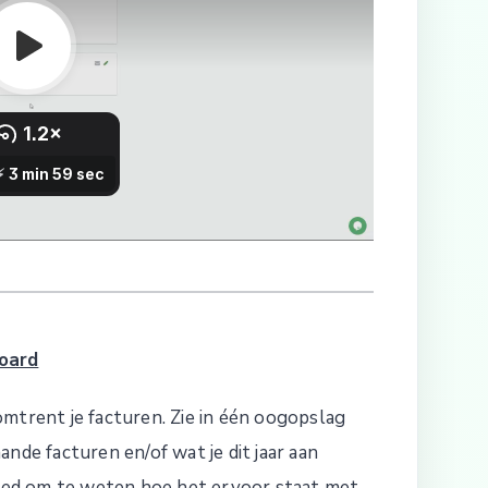
oard
mtrent je facturen. Zie in één oogopslag
nde facturen en/of wat je dit jaar aan
ed om te weten hoe het ervoor staat met