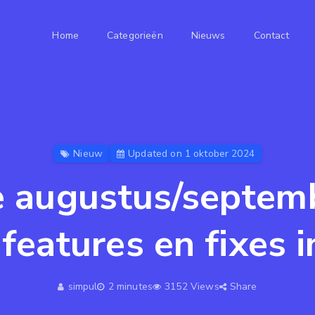
Home
Categorieën
Nieuws
Contact
Nieuw
Updated on 1 oktober 2024
 augustus/septemb
features en fixes i
simpul
2 minutes
3152 Views
Share