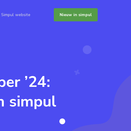
Simpul website
Nieuw in simpul
er ’24:
n simpul