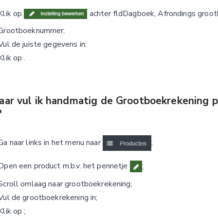
Klik op
achter fldDagboek, Afrondings groot
Grootboeknummer;
Vul de juiste gegevens in;
Klik op
.
ar vul ik handmatig de Grootboekrekening p
?
Ga naar links in het menu naar
;
Open een product m.b.v. het pennetje
;
Scroll omlaag naar grootboekrekening;
Vul de grootboekrekening in;
Klik op
;