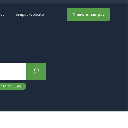
ct
Simpul website
Nieuw in simpul
nen invullen