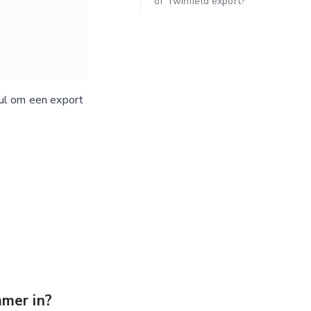
of Twinfield export?
pul om een export
mer in?