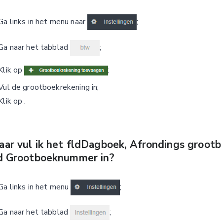
Ga links in het menu naar
;
Ga naar het tabblad
;
Klik op
;
Vul de grootboekrekening in;
Klik op
.
ar vul ik het fldDagboek, Afrondings grootb
d Grootboeknummer in?
Ga links in het menu
;
Ga naar het tabblad
;