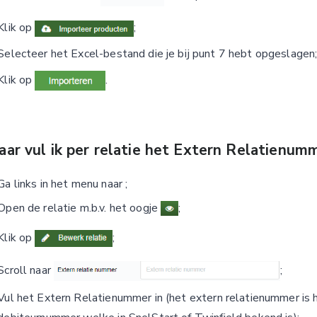
Klik op
;
Selecteer het Excel-bestand die je bij punt 7 hebt opgeslagen
Klik op
.
ar vul ik per relatie het Extern Relatienum
Ga links in het menu naar
;
Open de relatie m.b.v. het oogje
;
Klik op
;
Scroll naar
;
Vul het Extern Relatienummer in (het extern relatienummer is 