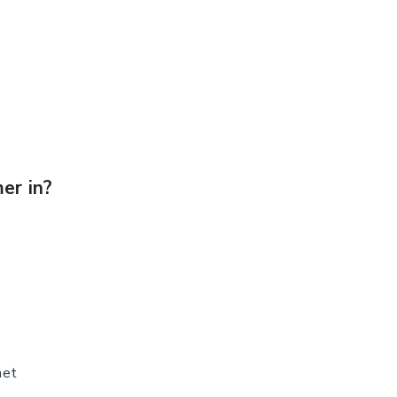
;
mer in?
het