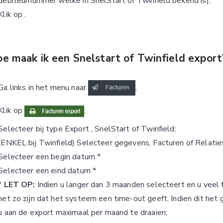
debiteurnummer welke in SnelStart of Twinfield bekend is);
Klik op
.
e maak ik een Snelstart of Twinfield export
Ga links in het menu naar
;
Klik op
;
Selecteer bij type Export , SnelStart of Twinfield;
(ENKEL bij Twinfield) Selecteer gegevens, Facturen of Relatie
Selecteer een begin datum *
Selecteer een eind datum *
*
LET OP:
Indien u langer dan 3 maanden selecteert en u veel 
het zo zijn dat het systeem een time-out geeft. Indien dit het g
u aan de export maximaal per maand te draaien;