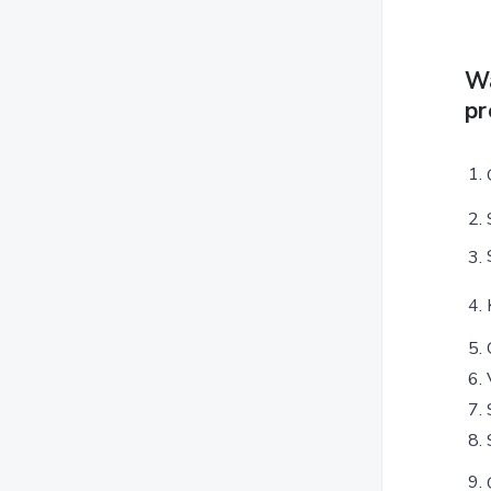
Wa
pr