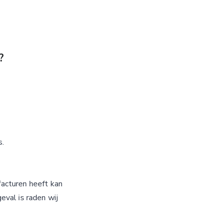
?
s.
facturen heeft kan
eval is raden wij