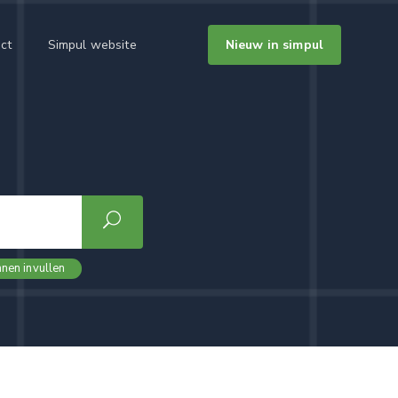
ct
Simpul website
Nieuw in simpul
nen invullen