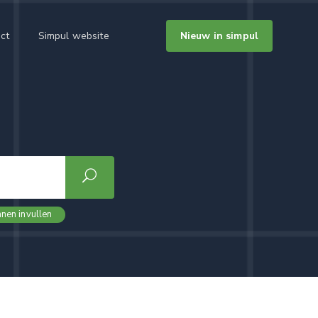
ct
Simpul website
Nieuw in simpul
nen invullen